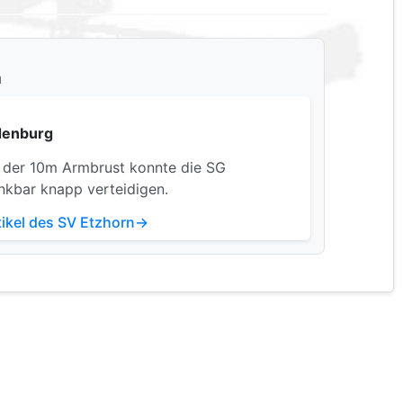
n
ldenburg
 der 10m Armbrust konnte die SG
enkbar knapp verteidigen.
rtikel des SV Etzhorn→